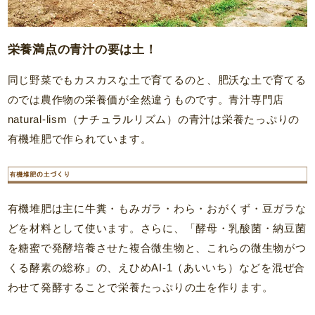
栄養満点の青汁の要は土！
同じ野菜でもカスカスな土で育てるのと、肥沃な土で育てる
のでは農作物の栄養価が全然違うものです。青汁専門店
natural-lism（ナチュラルリズム）の青汁は栄養たっぷりの
有機堆肥で作られています。
有機堆肥は主に牛糞・もみガラ・わら・おがくず・豆ガラな
どを材料として使います。さらに、「酵母・乳酸菌・納豆菌
を糖蜜で発酵培養させた複合微生物と、これらの微生物がつ
くる酵素の総称」の、えひめAI-1（あいいち）などを混ぜ合
わせて発酵することで栄養たっぷりの土を作ります。