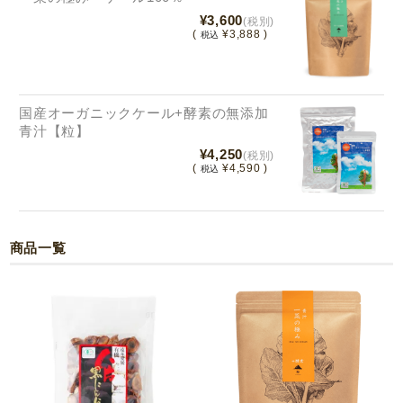
¥3,600
(税別)
(
¥3,888 )
税込
国産オーガニックケール+酵素の無添加
青汁【粒】
¥4,250
(税別)
(
¥4,590 )
税込
商品一覧