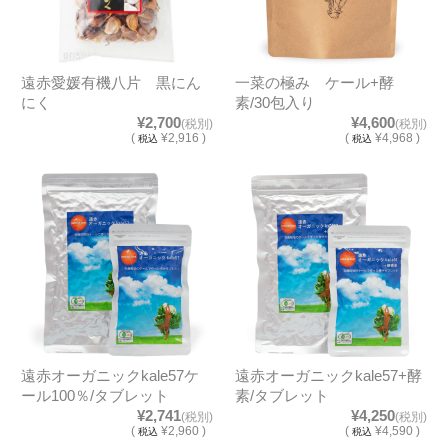
遠赤愛媛有機八片 黒にん
一菜の極み ケール+酵
にく
素/30包入り
¥2,700
¥4,600
(税別)
(税別)
(
¥2,916 )
(
¥4,968 )
税込
税込
遠赤オーガニックkale57ケ
遠赤オーガニックkale57+酵
ール100％/タブレット
素/タブレット
¥2,741
¥4,250
(税別)
(税別)
(
¥2,960 )
(
¥4,590 )
税込
税込