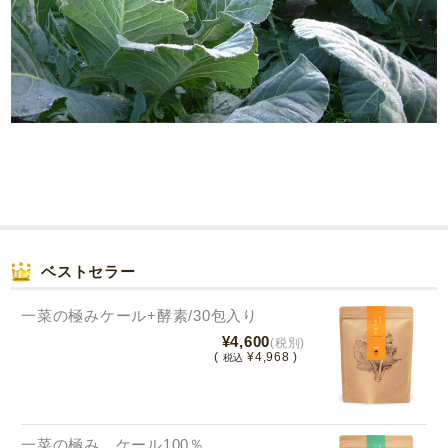
ベストセラー
一菜の極みケール+酵素/30包入り
¥4,600
(税別)
(
¥4,968 )
税込
一菜の極み ケール100％