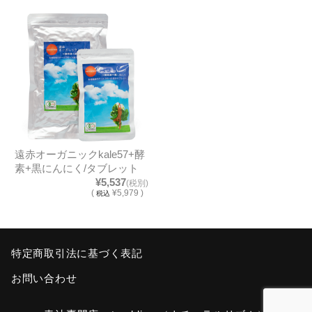
遠赤オーガニックkale57+酵
素+黒にんにく/タブレット
¥5,537
(税別)
(
¥5,979 )
税込
特定商取引法に基づく表記
お問い合わせ