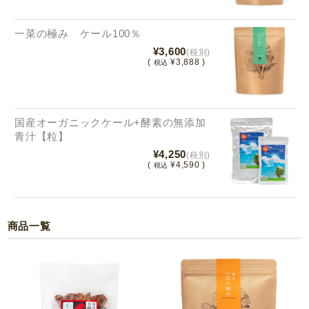
一菜の極み ケール100％
¥3,600
(税別)
(
¥3,888 )
税込
国産オーガニックケール+酵素の無添加
青汁【粒】
¥4,250
(税別)
(
¥4,590 )
税込
商品一覧