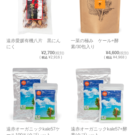
遠赤愛媛有機八片 黒にん
一菜の極み ケール+酵
にく
素/30包入り
¥2,700
¥4,600
(税別)
(税別)
(
¥2,916 )
(
¥4,968 )
税込
税込
遠赤オーガニックkale57ケ
遠赤オーガニックkale57+酵