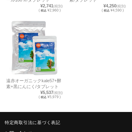
ール100％/タブレット
素/タブレット
¥2,741
¥4,250
(税別)
(税別)
(
¥2,960 )
(
¥4,590 )
税込
税込
遠赤オーガニックkale57+酵
素+黒にんにく/タブレット
¥5,537
(税別)
(
¥5,979 )
税込
特定商取引法に基づく表記