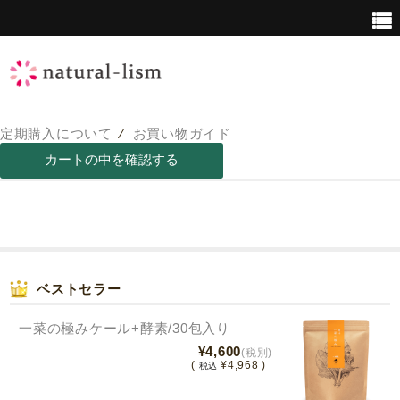
定期購入について
⁄
お買い物ガイド
青汁について
青汁の栄養価
ベストセラー
一菜の極みケール+酵素/30包入り
¥4,600
(税別)
(
¥4,968 )
税込