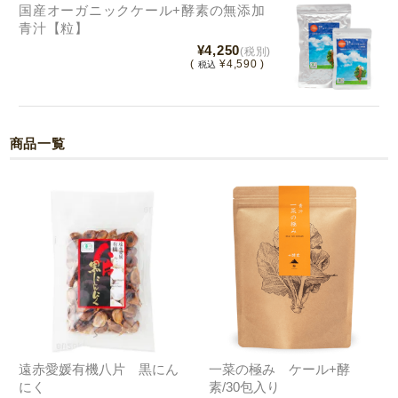
国産オーガニックケール+酵素の無添加
青汁【粒】
¥4,250
(税別)
(
¥4,590 )
税込
商品一覧
遠赤愛媛有機八片 黒にん
一菜の極み ケール+酵
にく
素/30包入り