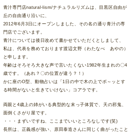
青汁専門店natural-lism/ナチュラルリズムは、目黒区自由が
丘の自由通り沿いに、
2012年6月3日にオープンしました、その名の通り青汁の専
門店でございます。
青汁については後日改めて書かせていただくとしまして、
私は、代表を務めております渡辺文野（わたなべ あやの）
と申します。
年齢はそろそろ大きな声で言いたくない1982年生まれの〇4
歳です。（あれ？〇の位置が違う？！）
かに座のO型、動物占いは「1日の中で木の上でボ～ッとす
る時間がないと生きていけない」コアラです。
両親と4歳上の姉がいる典型的な末っ子体質で、天の邪鬼、
面倒くさがり屋です。
・・・まずいですね、ここまでいいところなしです(笑)
長所は、正義感が強い、原田泰造さんに同じく曲がったこと