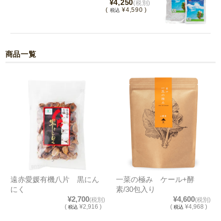
¥4,250
(税別)
(
¥4,590 )
税込
商品一覧
遠赤愛媛有機八片 黒にん
一菜の極み ケール+酵
にく
素/30包入り
¥2,700
¥4,600
(税別)
(税別)
(
¥2,916 )
(
¥4,968 )
税込
税込