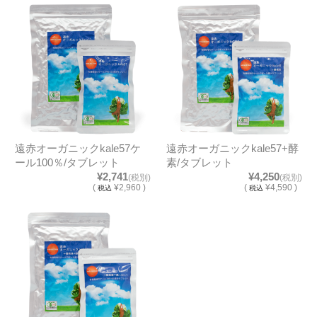
遠赤オーガニックkale57ケ
遠赤オーガニックkale57+酵
ール100％/タブレット
素/タブレット
¥2,741
¥4,250
(税別)
(税別)
(
¥2,960 )
(
¥4,590 )
税込
税込