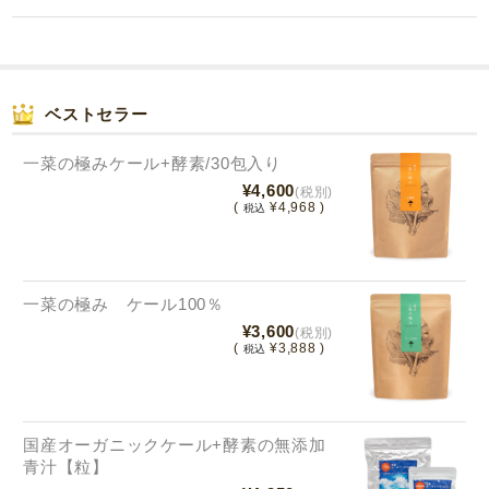
ベストセラー
一菜の極みケール+酵素/30包入り
¥4,600
(税別)
(
¥4,968 )
税込
一菜の極み ケール100％
¥3,600
(税別)
(
¥3,888 )
税込
国産オーガニックケール+酵素の無添加
青汁【粒】