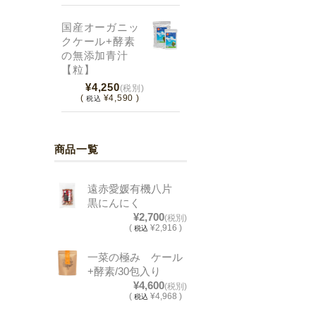
国産オーガニッ
クケール+酵素
の無添加青汁
【粒】
¥4,250
(税別)
(
¥4,590 )
税込
商品一覧
遠赤愛媛有機八片
黒にんにく
¥2,700
(税別)
(
¥2,916 )
税込
一菜の極み ケール
+酵素/30包入り
¥4,600
(税別)
(
¥4,968 )
税込