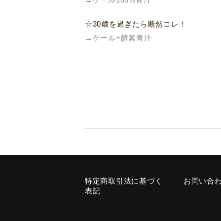
→
ケール100%青汁
☆30歳を過ぎたら断然コレ！
→
ケール+酵素青汁
特定商取引法に基づく
お問い合
表記