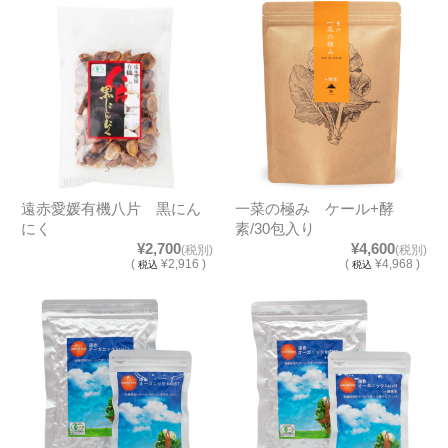
遠赤愛媛有機八片 黒にん
一菜の極み ケール+酵
にく
素/30包入り
¥2,700
¥4,600
(税別)
(税別)
(
¥2,916 )
(
¥4,968 )
税込
税込