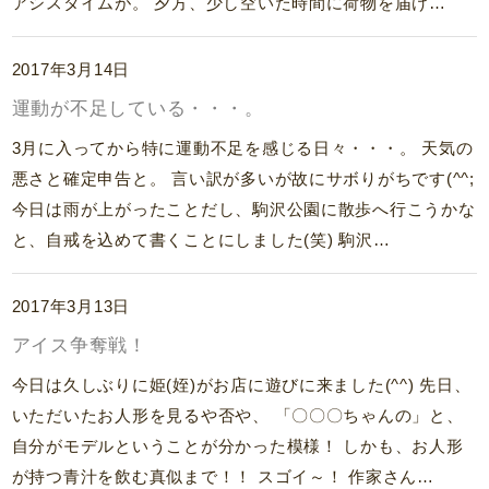
アシスタイムが。 夕方、少し空いた時間に荷物を届け…
2017年3月14日
運動が不足している・・・。
3月に入ってから特に運動不足を感じる日々・・・。 天気の
悪さと確定申告と。 言い訳が多いが故にサボりがちです(^^;
今日は雨が上がったことだし、駒沢公園に散歩へ行こうかな
と、自戒を込めて書くことにしました(笑) 駒沢…
2017年3月13日
アイス争奪戦！
今日は久しぶりに姫(姪)がお店に遊びに来ました(^^) 先日、
いただいたお人形を見るや否や、 「〇〇〇ちゃんの」と、
自分がモデルということが分かった模様！ しかも、お人形
が持つ青汁を飲む真似まで！！ スゴイ～！ 作家さん…