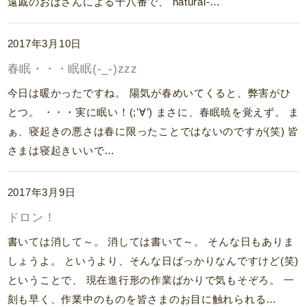
遠戚のおばさんによる十八番で、 natural-…
2017年3月10日
春眠・・・眠眠(-_-)zzz
今日は暖かったですね。 陽気が春めいてくると、弊害がひ
とつ。 ・・・実に眠い！(;’∀’) まさに、春眠暁を覚えず。 ま
ぁ、寝起きの悪さは春に限ったことではないのですが(笑) 皆
さまは寝起きいいで…
2017年3月9日
ドロン！
書いては消して～。 消しては書いて～。 そんな日もありま
しょうよ。 というより、そんな日ばっかりなんですけど(笑)
ということで、 現在進行形の作業ばかりで気もそぞろ。 一
刻も早く、作業中のものを皆さまのお目に触れられる…