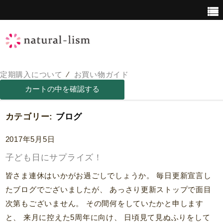
定期購入について
⁄
お買い物ガイド
青汁について
青汁の栄養価
カテゴリー:
ブログ
2017年5月5日
子ども日にサプライズ！
皆さま連休はいかがお過ごしでしょうか。 毎日更新宣言し
たブログでございましたが、 あっさり更新ストップで面目
次第もございません。 その間何をしていたかと申します
と、 来月に控えた5周年に向け、 日頃見て見ぬふりをして