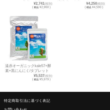
¥2,741
¥4,250
(税別)
(税別)
(
¥2,960 )
(
¥4,590 )
税込
税込
遠赤オーガニックkale57+酵
素+黒にんにく/タブレット
¥5,537
(税別)
(
¥5,979 )
税込
特定商取引法に基づく表記
お問い合わせ