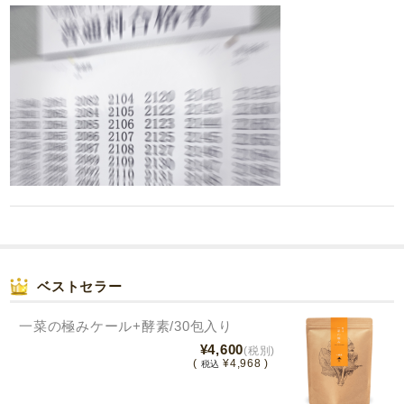
ベストセラー
一菜の極みケール+酵素/30包入り
¥4,600
(税別)
(
¥4,968 )
税込