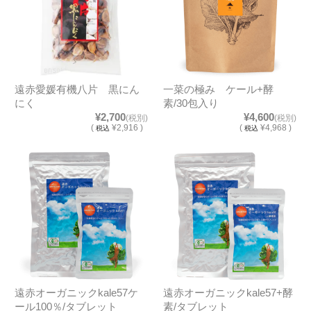
遠赤愛媛有機八片 黒にん
一菜の極み ケール+酵
にく
素/30包入り
¥2,700
¥4,600
(税別)
(税別)
(
¥2,916 )
(
¥4,968 )
税込
税込
遠赤オーガニックkale57ケ
遠赤オーガニックkale57+酵
ール100％/タブレット
素/タブレット