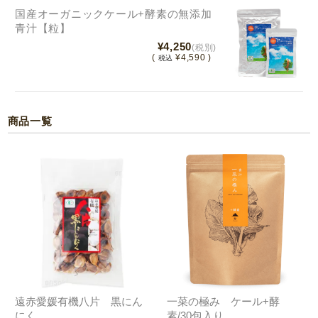
国産オーガニックケール+酵素の無添加
青汁【粒】
¥4,250
(税別)
(
¥4,590 )
税込
商品一覧
遠赤愛媛有機八片 黒にん
一菜の極み ケール+酵
にく
素/30包入り