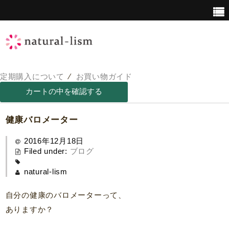
定期購入について
⁄
お買い物ガイド
青汁について
青汁の栄養価
健康バロメーター
2016年12月18日
Filed under:
ブログ
natural-lism
自分の健康のバロメーターって、
ありますか？