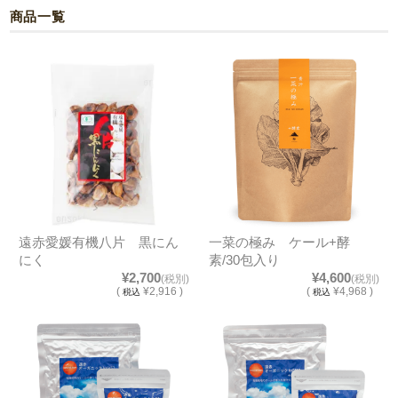
商品一覧
遠赤愛媛有機八片 黒にん
一菜の極み ケール+酵
にく
素/30包入り
¥2,700
¥4,600
(税別)
(税別)
(
¥2,916 )
(
¥4,968 )
税込
税込