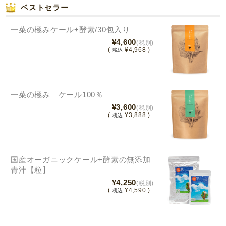
ベストセラー
一菜の極みケール+酵素/30包入り
¥4,600
(税別)
(
¥4,968 )
税込
一菜の極み ケール100％
¥3,600
(税別)
(
¥3,888 )
税込
国産オーガニックケール+酵素の無添加
青汁【粒】
¥4,250
(税別)
(
¥4,590 )
税込