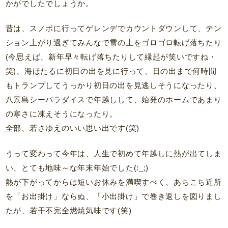
かがでしたでしょうか。
昔は、スノボに行ってゲレンデでカウントダウンして、テン
ション上がり過ぎてみんなで雪の上をゴロゴロ転げ落ちたり
(今思えば、新年早々転げ落ちたりして縁起が笑いですね・
笑)、海ほたるに初日の出を見に行って、日の出まで何時間
もトランプしてうっかり初日の出を見逃しそうになったり、
八景島シーパラダイスで年越しして、始発のホームであまり
の寒さに凍えそうになったり。
全部、若さゆえのいい思い出です(笑)
うって変わって今年は、人生で初めて年越しに熱が出てしま
い、とても地味～な年末年始でした(:_;)
熱が下がってからは短いお休みを満喫すべく、あちこち近所
を「お出掛け」ならぬ、「小出掛け」で巻き返しを図りまし
たが、若干不完全燃焼気味です(笑)