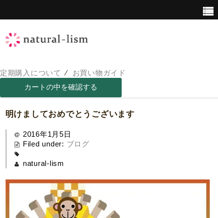
定期購入について
⁄
お買い物ガイド
青汁について
青汁の栄養価
明けましておめでとうございます
2016年1月5日
Filed under:
ブログ
natural-lism