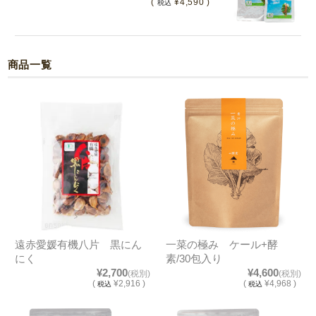
(
¥4,590 )
税込
商品一覧
遠赤愛媛有機八片 黒にん
一菜の極み ケール+酵
にく
素/30包入り
¥2,700
¥4,600
(税別)
(税別)
(
¥2,916 )
(
¥4,968 )
税込
税込