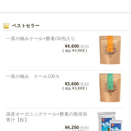
ベストセラー
一菜の極みケール+酵素/30包入り
¥4,600
(税別)
(
¥4,968 )
税込
一菜の極み ケール100％
¥3,600
(税別)
(
¥3,888 )
税込
国産オーガニックケール+酵素の無添加
青汁【粒】
¥4,250
(税別)