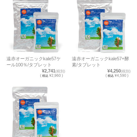
遠赤オーガニックkale57ケ
遠赤オーガニックkale57+酵
ール100％/タブレット
素/タブレット
¥2,741
¥4,250
(税別)
(税別)
(
¥2,960 )
(
¥4,590 )
税込
税込