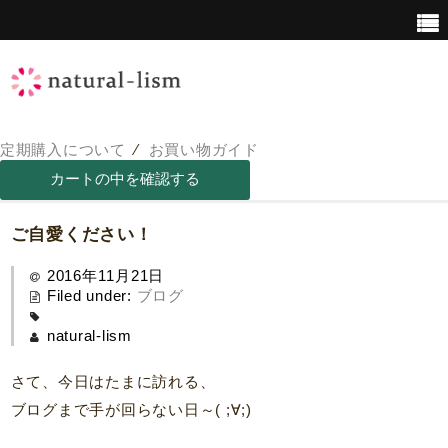
定期購入について
⁄
お買い物ガイド
青汁について
青汁の栄養価
ご自愛ください！
2016年11月21日
Filed under:
ブログ
natural-lism
さて、今日はたまに訪れる、
ブログまで手が回らない日～( ;∀;)